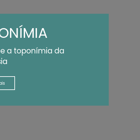
ONÍMIA
e a toponímia da
ia
ais