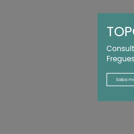
TOP
Consult
Fregues
Saiba m