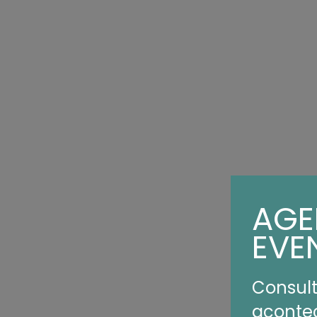
AGE
EVE
Consult
aconte