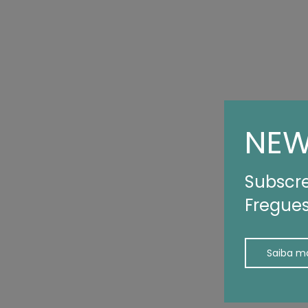
NEW
Subscre
Fregues
Saiba m