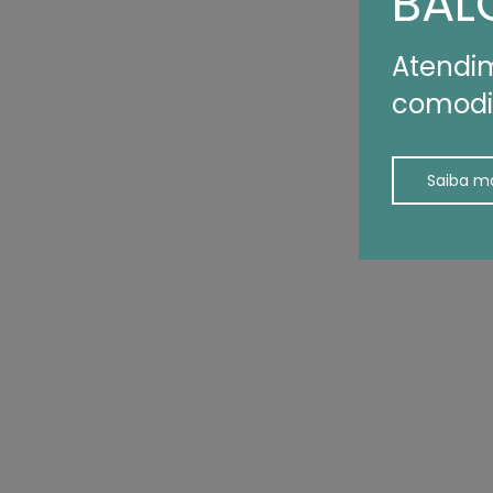
BAL
Atendim
comod
Saiba m