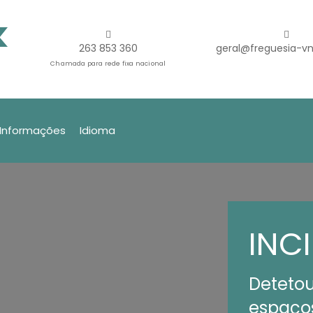
263 853 360
geral@freguesia-vn
Chamada para rede fixa nacional
Informações
Idioma
INC
Detetou
espaços