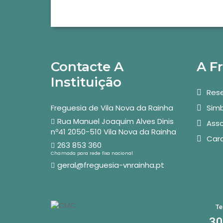
Contacte A
A F
Instituição
Rese
Freguesia de Vila Nova da Rainha
Simb
Rua Manuel Joaquim Alves Dinis
Asso
nº41 2050-510 Vila Nova da Rainha
Car
263 853 360
Chamada para rede fixa nacional
geral@freguesia-vnrainha.pt