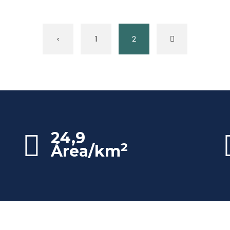
‹
1
2
24,9
2
Área/km