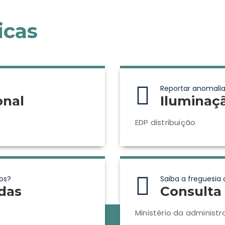
icas
Reportar anomalia
onal
Iluminaç
EDP distribuição
os?
Saiba a freguesia 
das
Consulta 
Ministério da administr