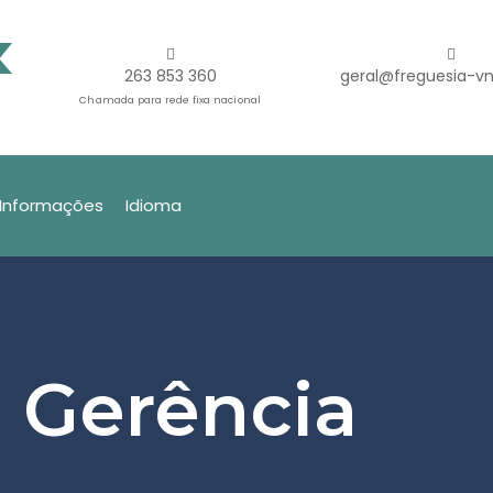
263 853 360
geral@freguesia-vn
Chamada para rede fixa nacional
Informações
Idioma
 Gerência