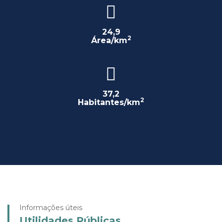
24,9
2
Área/km
37,2
2
Habitantes/km
Informações úteis
Utilidades Públicas