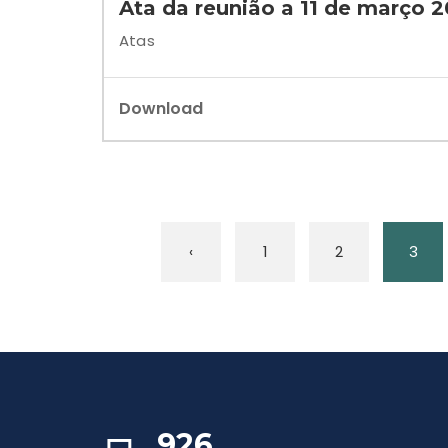
Ata da reunião a 11 de março 
Atas
Download
‹
1
2
3
926