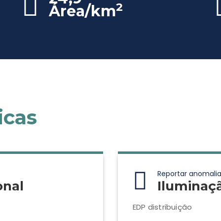
2
Área/km
icas
Reportar anomalia
onal
Iluminaç
EDP distribuição