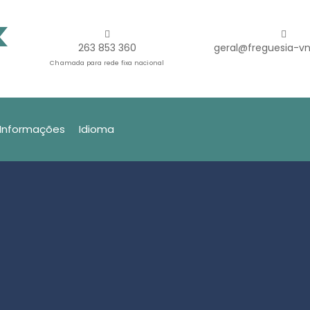
263 853 360
geral@freguesia-vn
Chamada para rede fixa nacional
Informações
Idioma