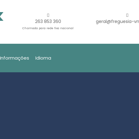
263 853 360
geral@freguesia-vn
Chamada para rede fixa nacional
Informações
Idioma