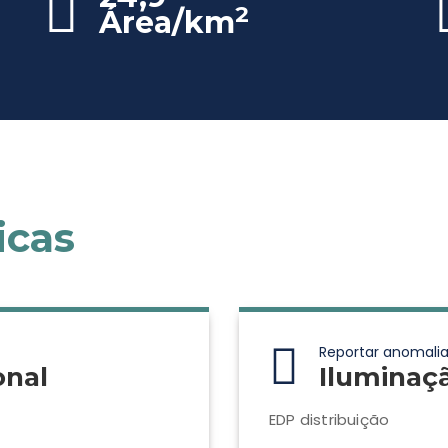
2
Área/km
icas
Reportar anomalia
onal
Iluminaç
EDP distribuição