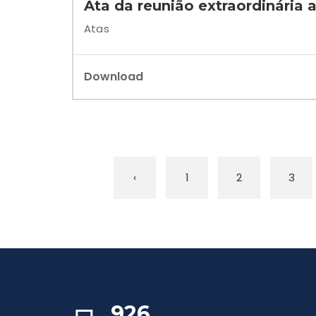
Ata da reunião extraordinária 
Atas
Download
‹
1
2
3
926