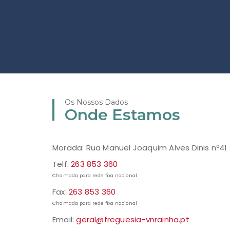
Os Nossos Dados
Onde Estamos
Morada: Rua Manuel Joaquim Alves Dinis nº41
Telf:
263 853 360
Chamada para rede fixa nacional
Fax:
263 853 360
Chamada para rede fixa nacional
Email:
geral@freguesia-vnrainha.pt