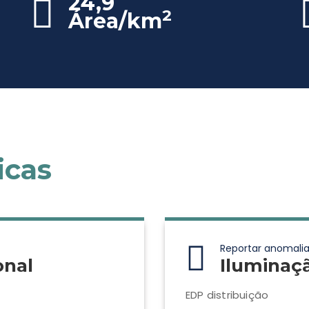
24,9
2
Área/km
icas
Reportar anomalia
onal
Iluminaç
EDP distribuição