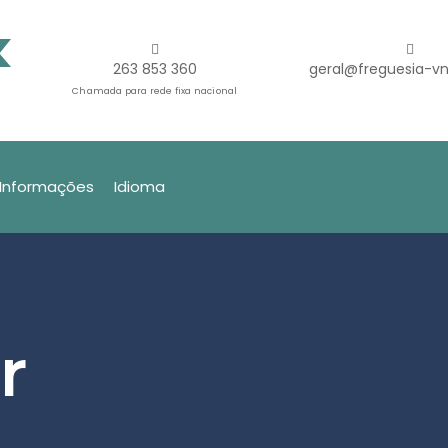
263 853 360
geral@freguesia-vn
Chamada para rede fixa nacional
Informações
Idioma
r