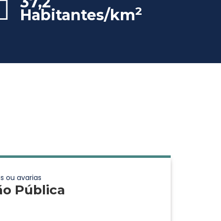
37,2
2
Habitantes/km
s ou avarias
ão Pública