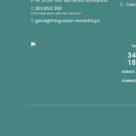
nº41 2050-510 Vila Nova da Rainha
Car
263 853 360
Chamada para rede fixa nacional
geral@freguesia-vnrainha.pt