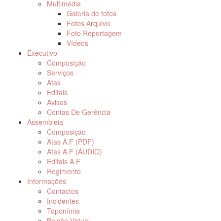
Multimédia
Galeria de fotos
Fotos Arquivo
Foto Reportagem
Vídeos
Executivo
Composição
Serviços
Atas
Editais
Avisos
Contas De Gerência
Assembleia
Composição
Atas A.F (PDF)
Atas A.F (ÁUDIO)
Editais A.F
Regimento
Informações
Contactos
Incidentes
Toponímia
Balcão Virtual