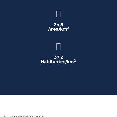
24,9
2
Área/km
37,2
2
Habitantes/km