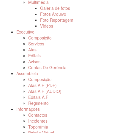
Multimédia
Galeria de fotos
Fotos Arquivo
Foto Reportagem
Vídeos
Executivo
Composição
Serviços
Atas
Editais
Avisos
Contas De Gerência
Assembleia
Composição
Atas A.F (PDF)
Atas A.F (ÁUDIO)
Editais A.F
Regimento
Informações
Contactos
Incidentes
Toponímia
Balcão Virtual