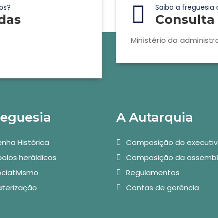
os?
Saiba a freguesia 
das
Consulta 
Ministério da administr
reguesia
A Autarquia
nha Histórica
Composição do executi
olos heráldicos
Composição da assembl
ciativismo
Regulamentos
aterização
Contas de gerência