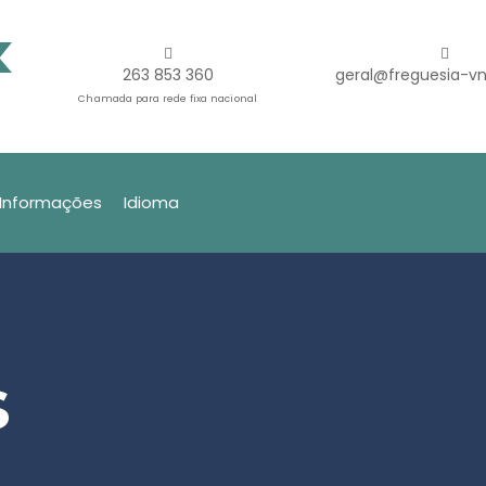
263 853 360
geral@freguesia-vn
Chamada para rede fixa nacional
Informações
Idioma
s