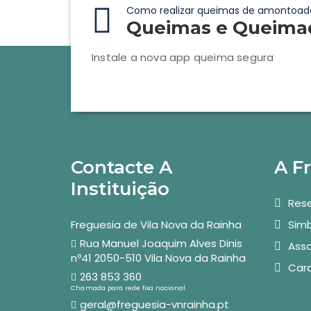
Como realizar queimas de amontoad
Queimas e Queima
Instale a nova app queima segura
Contacte A
A F
Instituição
Rese
Freguesia de Vila Nova da Rainha
Simb
Rua Manuel Joaquim Alves Dinis
Asso
nº41 2050-510 Vila Nova da Rainha
Car
263 853 360
Chamada para rede fixa nacional
geral@freguesia-vnrainha.pt