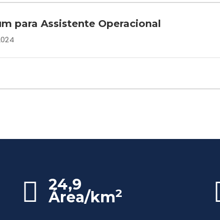
 para Assistente Operacional
2024
24,9
2
Área/km