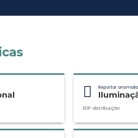
icas
Reportar anomalia
onal
Iluminaç
EDP distribuição