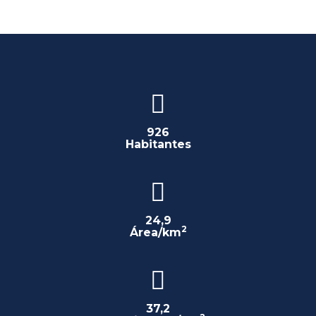
926
Habitantes
24,9
2
Área/km
37,2