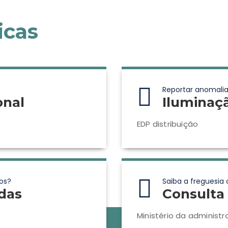
icas
Reportar anomalia
onal
Iluminaç
EDP distribuição
os?
Saiba a freguesia 
das
Consulta 
Ministério da administr