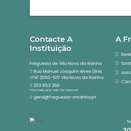
Contacte A
A F
Instituição
Rese
Freguesia de Vila Nova da Rainha
Simb
Rua Manuel Joaquim Alves Dinis
Asso
nº41 2050-510 Vila Nova da Rainha
Car
263 853 360
Chamada para rede fixa nacional
geral@freguesia-vnrainha.pt