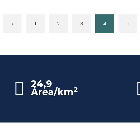
‹
1
2
3
4
24,9
2
Área/km