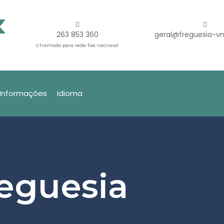
263 853 360
geral@freguesia-vn
Chamada para rede fixa nacional
Informações
Idioma
reguesia