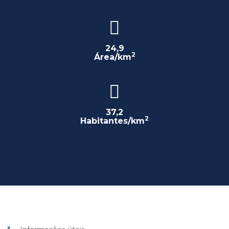
24,9
2
Área/km
37,2
2
Habitantes/km