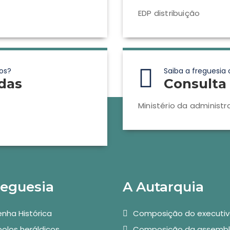
EDP distribuição
os?
Saiba a freguesia 
das
Consulta 
Ministério da administr
reguesia
A Autarquia
nha Histórica
Composição do executi
olos heráldicos
Composição da assembl