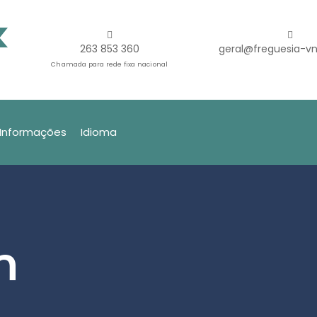
263 853 360
geral@freguesia-vn
Chamada para rede fixa nacional
Informações
Idioma
m