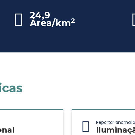
24,9
2
Área/km
icas
Reportar anomalia
onal
Iluminaç