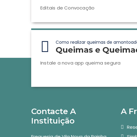
Editais de Convocação
Como realizar queimas de amontoad
Queimas e Queima
Instale a nova app queima segura
Contacte A
A F
Instituição
Rese
Freguesia de Vila Nova da Rainha
Simb