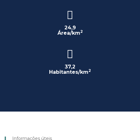
24,9
2
Área/km
37,2
2
Habitantes/km
Informações úteis