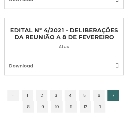
EDITAL Nº 4/2021 - DELIBERAÇÕES
DA REUNIÃO A 8 DE FEVEREIRO
Atas
Download
‹
1
2
3
4
5
6
7
8
9
10
11
12